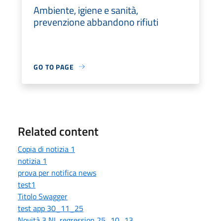
Ambiente, igiene e sanità,
prevenzione abbandono rifiuti
GO TO PAGE
Related content
Copia di notizia 1
notizia 1
prova per notifica news
test1
Titolo Swagger
test app 30_11_25
Novità 3 NL regression 25_10_13