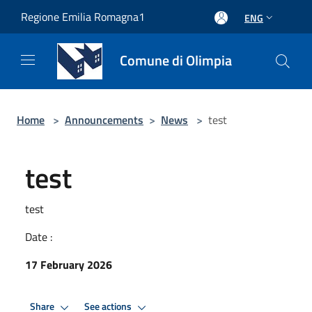
Salta al contenuto principale
Regione Emilia Romagna1
ENG
Comune di Olimpia
Home
>
Announcements
>
News
>
test
test
test
Date :
17 February 2026
Share
See actions